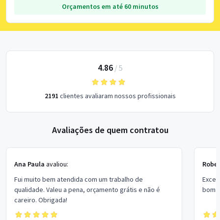
Orçamentos em até 60 minutos
4.86
/
5
2191
clientes avaliaram nossos profissionais
Avaliações de quem contratou
Ana Paula
avaliou:
Rober
Fui muito bem atendida com um trabalho de
Excel
qualidade. Valeu a pena, orçamento grátis e não é
bom p
careiro. Obrigada!