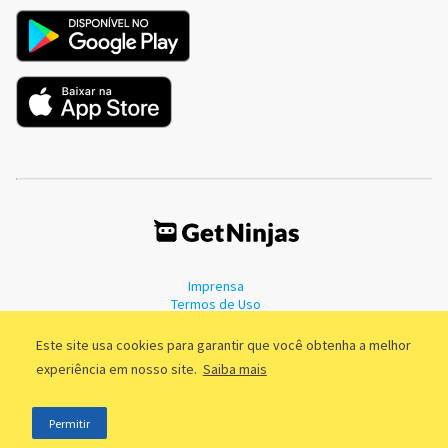
Imprensa
Termos de Uso
Política de Privacidade
Este site usa cookies para garantir que você obtenha a melhor
experiência em nosso site.
Saiba mais
©2011 - 2026, GetNinjas LTDA. CNPJ 55.744.877/0001-89 - Rua Dr.
Permitir
Fernandes Coelho, 85 - 3º andar - São Paulo/SP - Brasil