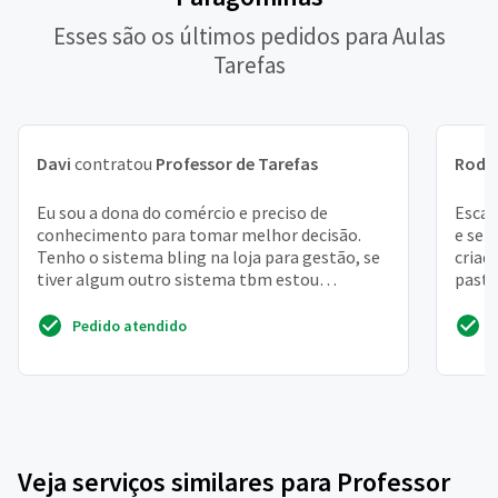
Esses são os últimos pedidos para Aulas
Tarefas
Davi
contratou
Professor de Tarefas
Rodr
Eu sou a dona do comércio e preciso de
Escan
conhecimento para tomar melhor decisão.
e sep
Tenho o sistema bling na loja para gestão, se
criad
tiver algum outro sistema tbm estou
pasta
aceitando sugestões. Estou...
Serão
Pedido atendido
Veja serviços similares para Professor