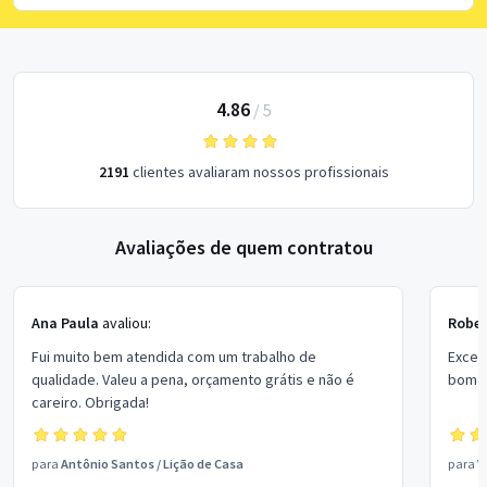
4.86
/
5
2191
clientes avaliaram nossos profissionais
Avaliações de quem contratou
Ana Paula
avaliou:
Rober
Fui muito bem atendida com um trabalho de
Excel
qualidade. Valeu a pena, orçamento grátis e não é
bom p
careiro. Obrigada!
para
Antônio Santos
/
Lição de Casa
para
V