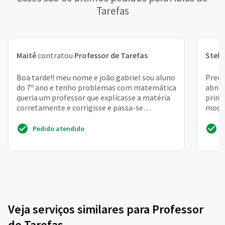
Tarefas
Maitê
contratou
Professor de Tarefas
Stell
Boa tarde!! meu nome e joão gabriel sou aluno
Preci
do 7º ano e tenho problemas com matemática
abnt 
queria um professor que explicasse a matéria
princ
corretamente e corrigisse e passa-se
moder
atividades obrig...
modern
Pedido atendido
Veja serviços similares para Professor
de Tarefas