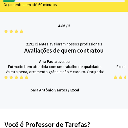
Orçamentos em até 60 minutos
4.86
/
5
2191
clientes avaliaram nossos profissionais
Avaliações de quem contratou
Ana Paula
avaliou:
Fui muito bem atendida com um trabalho de qualidade.
Excele
Valeu a pena, orçamento grátis e não é careiro. Obrigada!
para
Antônio Santos
/
Excel
Você é Professor de Tarefas?