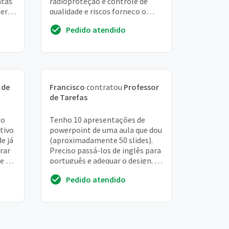
ntas
radioproteção e controle de
der
qualidade e riscos forneço o
arquivo
Pedido atendido
 de
Francisco
contratou
Professor
de Tarefas
ão
Tenho 10 apresentações de
tivo
powerpoint de uma aula que dou
e já
(aproximadamente 50 slides).
rar
Preciso passá-los de inglês para
e foi
português e adequar o design. Eu
não preciso das 10 ajustadas em
Pedido atendido
1 s...