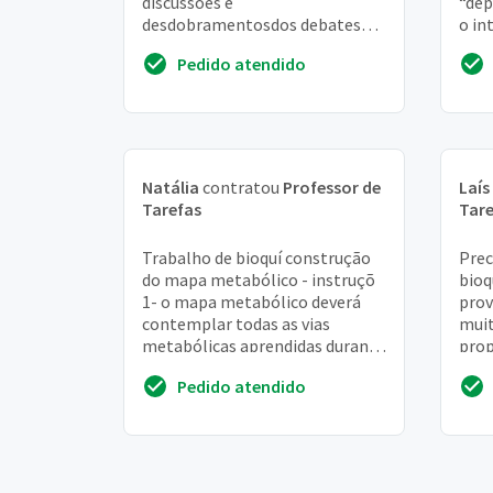
discussões e
“dep
desdobramentosdos debates
o in
sobre a quebra de patentes das
doen
Pedido atendido
vacinas da covid-19no âmbito da
ment
ro...
Natália
contratou
Professor de
Laís
Tarefas
Tare
Trabalho de bioquí construção
Prec
do mapa metabólico - instruçõ
bioq
1- o mapa metabólico deverá
prov
contemplar todas as vias
muit
metabólicas aprendidas durante
prop
o semestre na disciplina de
poss
Pedido atendido
bioquímica, bem...
tenh