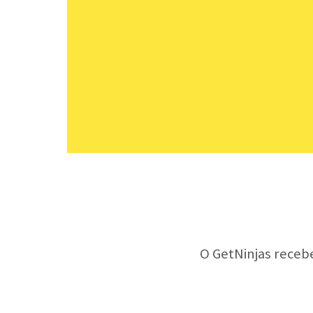
O GetNinjas receb