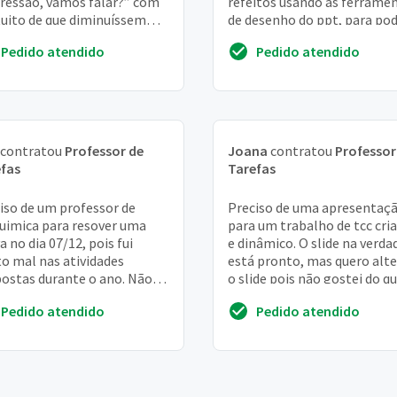
ressão, vamos falar?” com
refeitos usando as ferrame
tuito de que diminuíssem
de desenho do ppt, para po
ças relacionadas à saúde
gerar movimento aos
Pedido atendido
Pedido atendido
al, como a depressão....
esquematicos
contratou
Professor de
Joana
contratou
Professor
fas
Tarefas
iso de um professor de
Preciso de uma apresentaç
uimica para resover uma
para um trabalho de tcc cria
a no dia 07/12, pois fui
e dinâmico. O slide na verdad
o mal nas atividades
está pronto, mas quero alte
ostas durante o ano. Não
o slide pois não gostei do qu
o ficar de dependência não
criado
Pedido atendido
Pedido atendido
o condições de...