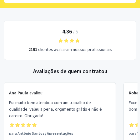
4.86
/
5
2191
clientes avaliaram nossos profissionais
Avaliações de quem contratou
Ana Paula
avaliou:
Rober
Fui muito bem atendida com um trabalho de
Excel
qualidade. Valeu a pena, orçamento grátis e não é
bom p
careiro. Obrigada!
para
Antônio Santos
/
Apresentações
para
V