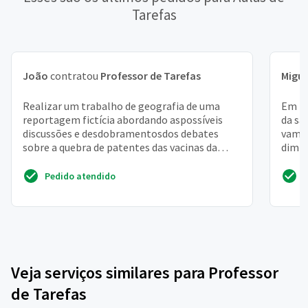
Tarefas
João
contratou
Professor de Tarefas
Migue
Realizar um trabalho de geografia de uma
Em 20
reportagem fictícia abordando aspossíveis
da sa
discussões e desdobramentosdos debates
vamos
sobre a quebra de patentes das vacinas da
dimin
covid-19no âmbito da ro...
menta
Pedido atendido
Veja serviços similares para Professor
de Tarefas