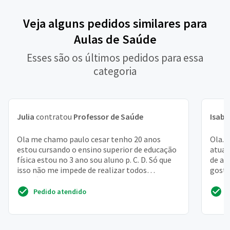
Veja alguns pedidos similares para
Aulas de Saúde
Esses são os últimos pedidos para essa
categoria
Julia
contratou
Professor de Saúde
Isabe
Ola me chamo paulo cesar tenho 20 anos
Ola. 
estou cursando o ensino superior de educação
atual
física estou no 3 ano sou aluno p. C. D. Só que
de aj
isso não me impede de realizar todos
gosto
exercícios sou tot...
ultim
Pedido atendido