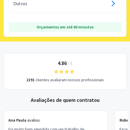
Outros
Orçamentos em até 60 minutos
4.86
/
5
2191
clientes avaliaram nossos profissionais
Avaliações de quem contratou
Ana Paula
avaliou:
Rober
Fui muito bem atendida com um trabalho de
Excel