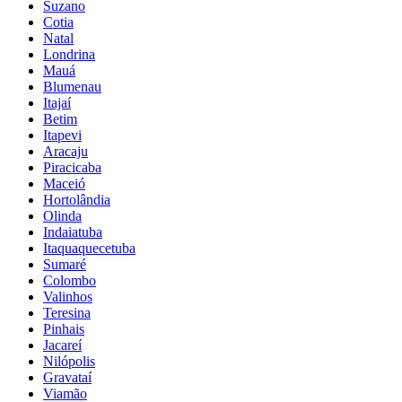
Suzano
Cotia
Natal
Londrina
Mauá
Blumenau
Itajaí
Betim
Itapevi
Aracaju
Piracicaba
Maceió
Hortolândia
Olinda
Indaiatuba
Itaquaquecetuba
Sumaré
Colombo
Valinhos
Teresina
Pinhais
Jacareí
Nilópolis
Gravataí
Viamão