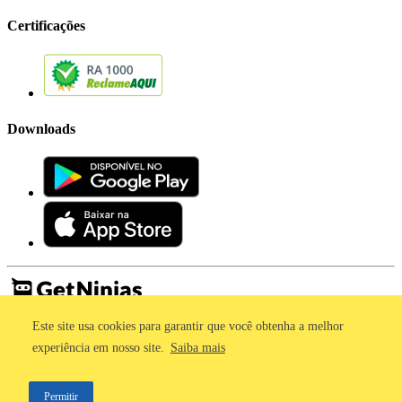
Certificações
Downloads
Este site usa cookies para garantir que você obtenha a melhor
Imprensa
Termos de Uso
experiência em nosso site.
Saiba mais
Política de Privacidade
©2011 - 2026, GetNinjas LTDA. CNPJ 55.744.877/0001-89 - Rua
Permitir