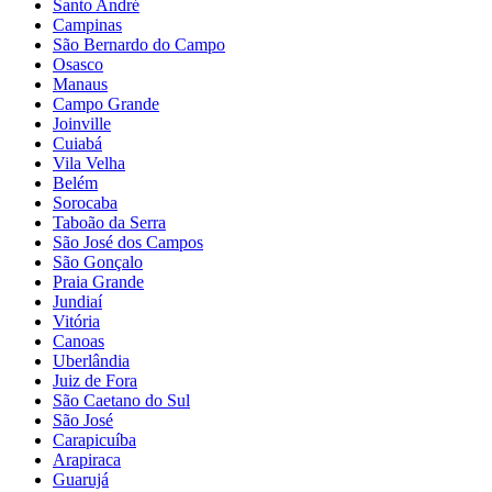
Santo André
Campinas
São Bernardo do Campo
Osasco
Manaus
Campo Grande
Joinville
Cuiabá
Vila Velha
Belém
Sorocaba
Taboão da Serra
São José dos Campos
São Gonçalo
Praia Grande
Jundiaí
Vitória
Canoas
Uberlândia
Juiz de Fora
São Caetano do Sul
São José
Carapicuíba
Arapiraca
Guarujá