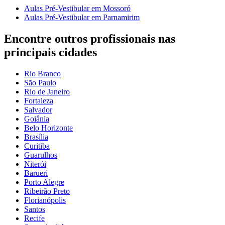
Aulas Pré-Vestibular em Mossoró
Aulas Pré-Vestibular em Parnamirim
Encontre outros profissionais nas
principais cidades
Rio Branco
São Paulo
Rio de Janeiro
Fortaleza
Salvador
Goiânia
Belo Horizonte
Brasília
Curitiba
Guarulhos
Niterói
Barueri
Porto Alegre
Ribeirão Preto
Florianópolis
Santos
Recife