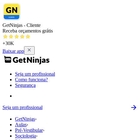
GetNinjas - Cliente
Receba orçamentos grátis
+30K
Baixar app
Seja um profissional
Como funciona?
Segurança
Seja um profissional
GetNinjas
›
Aulas
›
Pré-Vestibular
›
Sociologia
›