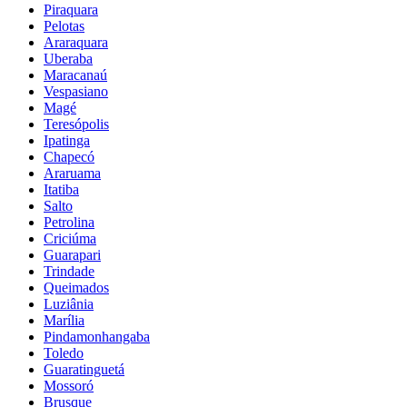
Piraquara
Pelotas
Araraquara
Uberaba
Maracanaú
Vespasiano
Magé
Teresópolis
Ipatinga
Chapecó
Araruama
Itatiba
Salto
Petrolina
Criciúma
Guarapari
Trindade
Queimados
Luziânia
Marília
Pindamonhangaba
Toledo
Guaratinguetá
Mossoró
Brusque