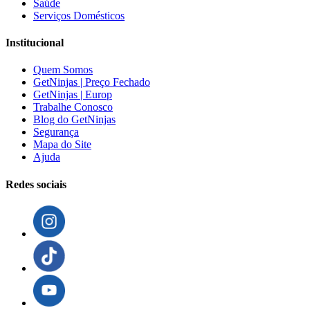
Saúde
Serviços Domésticos
Institucional
Quem Somos
GetNinjas | Preço Fechado
GetNinjas | Europ
Trabalhe Conosco
Blog do GetNinjas
Segurança
Mapa do Site
Ajuda
Redes sociais