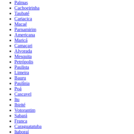
Palmas
Cachoeirinha
Taubaté
Cariacica
Macaé
Parnamirim
Americana
Maricá
Camaçari
Alvorada
Mesquita
Petrópolis
Paulista
Limeira
Bauru
Paulínia
Poá
Cascavel
Itu
Ibirité
Votorantim
Sabará
Franca
Caraguatatuba
Itaboraí