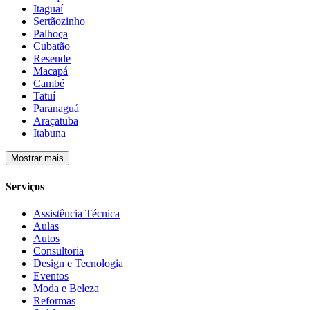
Itaguaí
Sertãozinho
Palhoça
Cubatão
Resende
Macapá
Cambé
Tatuí
Paranaguá
Araçatuba
Itabuna
Mostrar mais
Serviços
Assistência Técnica
Aulas
Autos
Consultoria
Design e Tecnologia
Eventos
Moda e Beleza
Reformas