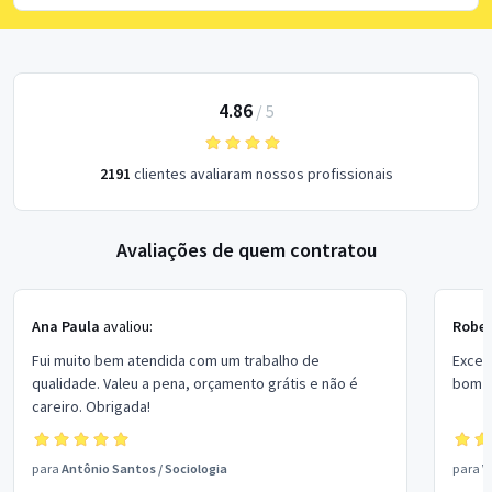
4.86
/
5
2191
clientes avaliaram nossos profissionais
Avaliações de quem contratou
Ana Paula
avaliou:
Rober
Fui muito bem atendida com um trabalho de
Excel
qualidade. Valeu a pena, orçamento grátis e não é
bom p
careiro. Obrigada!
para
Antônio Santos
/
Sociologia
para
V