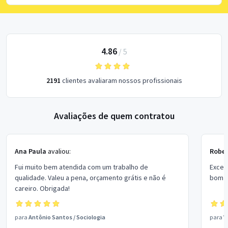
4.86
/
5
2191
clientes avaliaram nossos profissionais
Avaliações de quem contratou
Ana Paula
avaliou:
Rober
Fui muito bem atendida com um trabalho de
Excel
qualidade. Valeu a pena, orçamento grátis e não é
bom p
careiro. Obrigada!
para
Antônio Santos
/
Sociologia
para
V