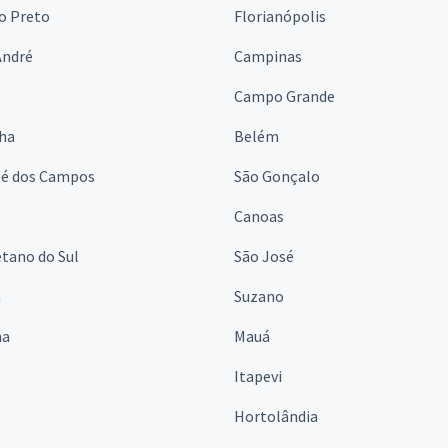
o Preto
Florianópolis
André
Campinas
s
Campo Grande
lha
Belém
sé dos Campos
São Gonçalo
Canoas
tano do Sul
São José
á
Suzano
na
Mauá
Itapevi
Hortolândia