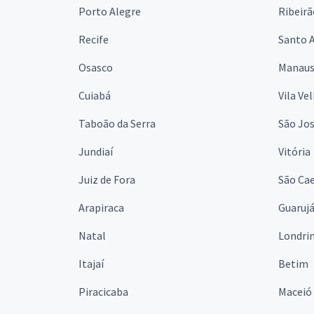
Porto Alegre
Ribeirã
Recife
Santo 
Osasco
Manau
Cuiabá
Vila Ve
Taboão da Serra
São Jo
Jundiaí
Vitória
Juiz de Fora
São Cae
Arapiraca
Guaruj
Natal
Londri
Itajaí
Betim
Piracicaba
Maceió