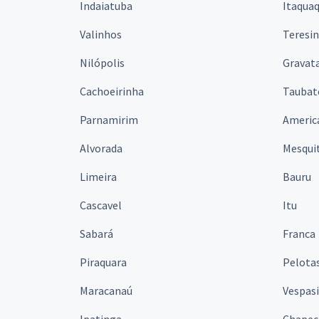
Indaiatuba
Itaqua
Valinhos
Teresi
Nilópolis
Gravata
Cachoeirinha
Taubat
Parnamirim
Americ
Alvorada
Mesqui
Limeira
Bauru
Cascavel
Itu
Sabará
Franca
Piraquara
Pelota
Maracanaú
Vespas