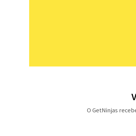
V
O GetNinjas receb