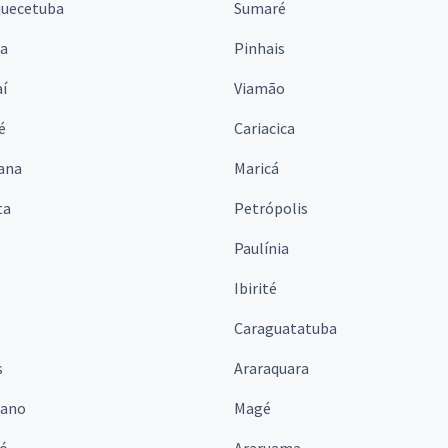
quecetuba
Sumaré
na
Pinhais
í
Viamão
é
Cariacica
ana
Maricá
ta
Petrópolis
Paulínia
Ibirité
Caraguatatuba
s
Araraquara
iano
Magé