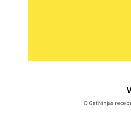
V
O GetNinjas receb