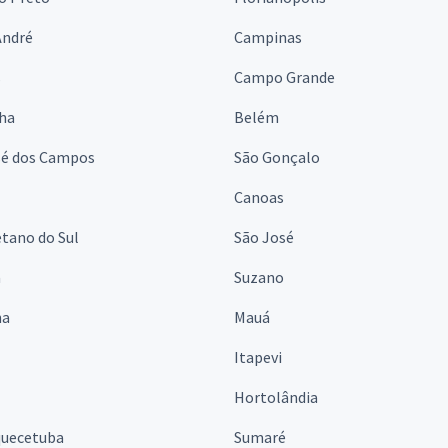
André
Campinas
s
Campo Grande
lha
Belém
sé dos Campos
São Gonçalo
Canoas
tano do Sul
São José
á
Suzano
na
Mauá
Itapevi
Hortolândia
quecetuba
Sumaré