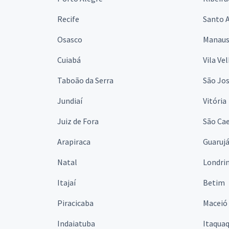
Recife
Santo 
Osasco
Manau
Cuiabá
Vila Ve
Taboão da Serra
São Jo
Jundiaí
Vitória
Juiz de Fora
São Cae
Arapiraca
Guaruj
Natal
Londri
Itajaí
Betim
Piracicaba
Maceió
Indaiatuba
Itaqua