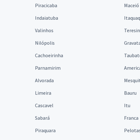
Piracicaba
Maceió
Indaiatuba
Itaqua
Valinhos
Teresi
Nilópolis
Gravata
Cachoeirinha
Taubat
Parnamirim
Americ
Alvorada
Mesqui
Limeira
Bauru
Cascavel
Itu
Sabará
Franca
Piraquara
Pelota