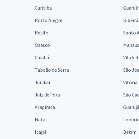
Curitiba
Guarul
Porto Alegre
Ribeirã
Recife
Santo 
Osasco
Manau
Cuiabá
Vila Ve
Taboão da Serra
São Jo
Jundiaí
Vitória
Juiz de Fora
São Cae
Arapiraca
Guaruj
Natal
Londri
Itajaí
Betim