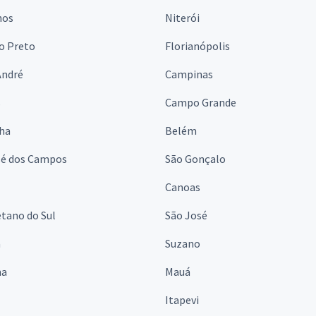
hos
Niterói
o Preto
Florianópolis
André
Campinas
s
Campo Grande
lha
Belém
sé dos Campos
São Gonçalo
Canoas
tano do Sul
São José
á
Suzano
na
Mauá
Itapevi