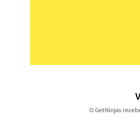
V
O GetNinjas receb