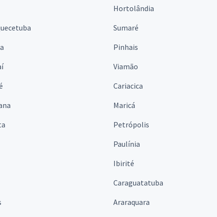
Hortolândia
quecetuba
Sumaré
na
Pinhais
í
Viamão
é
Cariacica
ana
Maricá
ta
Petrópolis
Paulínia
Ibirité
Caraguatatuba
s
Araraquara