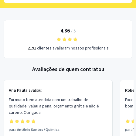
4.86
/
5
2191
clientes avaliaram nossos profissionais
Avaliações de quem contratou
Ana Paula
avaliou:
Rober
Fui muito bem atendida com um trabalho de
Excel
qualidade. Valeu a pena, orçamento grátis e não é
bom p
careiro. Obrigada!
para
Antônio Santos
/
Química
para
V