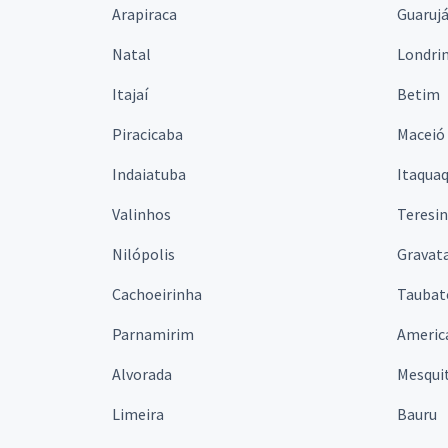
Arapiraca
Guaruj
Natal
Londri
Itajaí
Betim
Piracicaba
Maceió
Indaiatuba
Itaqua
Valinhos
Teresi
Nilópolis
Gravata
Cachoeirinha
Taubat
Parnamirim
Americ
Alvorada
Mesqui
Limeira
Bauru