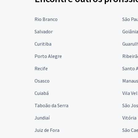
Rio Branco
São Pa
Salvador
Goiâni
Curitiba
Guarul
Porto Alegre
Ribeirã
Recife
Santo 
Osasco
Manau
Cuiabá
Vila Ve
Taboão da Serra
São Jo
Jundiaí
Vitória
Juiz de Fora
São Cae