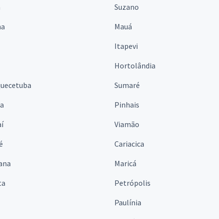
á
Suzano
na
Mauá
Itapevi
Hortolândia
quecetuba
Sumaré
na
Pinhais
í
Viamão
é
Cariacica
ana
Maricá
ta
Petrópolis
Paulínia