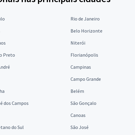
ulo
Rio de Janeiro
a
Belo Horizonte
hos
Niterói
o Preto
Florianópolis
André
Campinas
s
Campo Grande
lha
Belém
sé dos Campos
São Gonçalo
Canoas
tano do Sul
São José