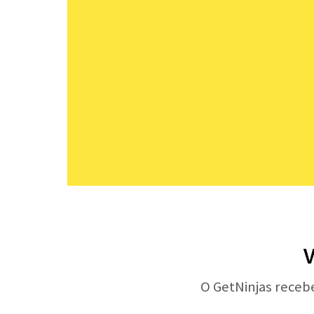
V
O GetNinjas receb