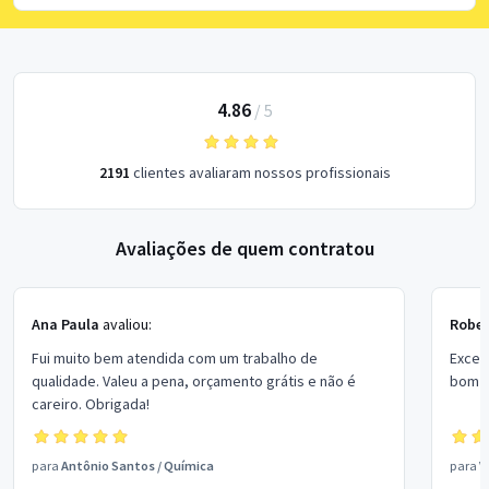
4.86
/
5
2191
clientes avaliaram nossos profissionais
Avaliações de quem contratou
Ana Paula
avaliou:
Rober
Fui muito bem atendida com um trabalho de
Excel
qualidade. Valeu a pena, orçamento grátis e não é
bom p
careiro. Obrigada!
para
Antônio Santos
/
Química
para
V