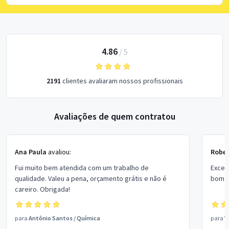
4.86
/
5
2191
clientes avaliaram nossos profissionais
Avaliações de quem contratou
Ana Paula
avaliou:
Rober
Fui muito bem atendida com um trabalho de
Excel
qualidade. Valeu a pena, orçamento grátis e não é
bom p
careiro. Obrigada!
para
Antônio Santos
/
Química
para
V