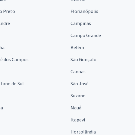
o Preto
Florianópolis
André
Campinas
s
Campo Grande
lha
Belém
sé dos Campos
São Gonçalo
Canoas
tano do Sul
São José
á
Suzano
na
Mauá
Itapevi
Hortolândia