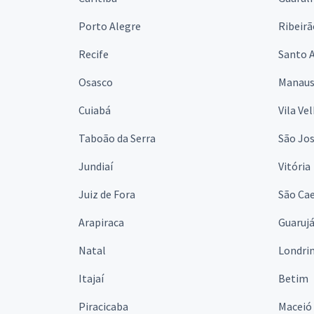
Porto Alegre
Ribeirã
Recife
Santo 
Osasco
Manau
Cuiabá
Vila Ve
Taboão da Serra
São Jo
Jundiaí
Vitória
Juiz de Fora
São Cae
Arapiraca
Guaruj
Natal
Londri
Itajaí
Betim
Piracicaba
Maceió