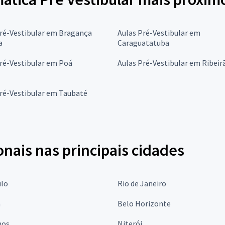
Pré-Vestibular em Bragança
Aulas Pré-Vestibular em
a
Caraguatatuba
ré-Vestibular em Poá
Aulas Pré-Vestibular em Ribeir
ré-Vestibular em Taubaté
onais nas principais cidades
ulo
Rio de Janeiro
a
Belo Horizonte
hos
Niterói