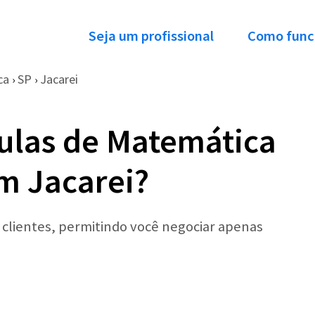
Seja um profissional
Como func
ca
SP
Jacarei
›
›
ulas de Matemática
em Jacarei?
r clientes, permitindo você negociar apenas