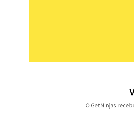
V
O GetNinjas receb