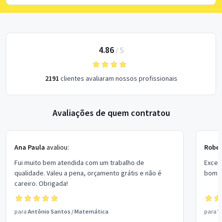
4.86
/
5
2191
clientes avaliaram nossos profissionais
Avaliações de quem contratou
Ana Paula
avaliou:
Rober
Fui muito bem atendida com um trabalho de
Excel
qualidade. Valeu a pena, orçamento grátis e não é
bom p
careiro. Obrigada!
para
Antônio Santos
/
Matemática
para
V