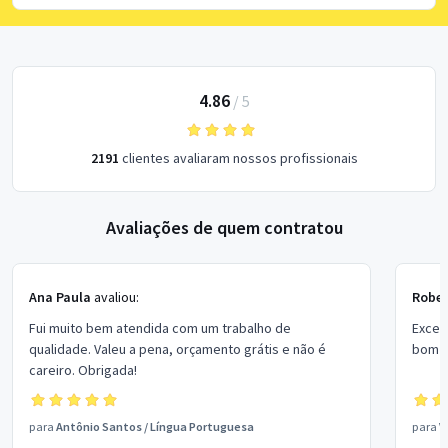
4.86
/
5
2191
clientes avaliaram nossos profissionais
Avaliações de quem contratou
Ana Paula
avaliou:
Rober
Fui muito bem atendida com um trabalho de
Excel
qualidade. Valeu a pena, orçamento grátis e não é
bom p
careiro. Obrigada!
para
Antônio Santos
/
Língua Portuguesa
para
V