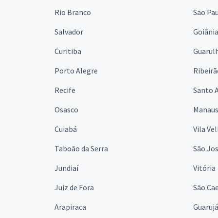
Rio Branco
São Pa
Salvador
Goiâni
Curitiba
Guarul
Porto Alegre
Ribeirã
Recife
Santo 
Osasco
Manau
Cuiabá
Vila Ve
Taboão da Serra
São Jo
Jundiaí
Vitória
Juiz de Fora
São Cae
Arapiraca
Guaruj