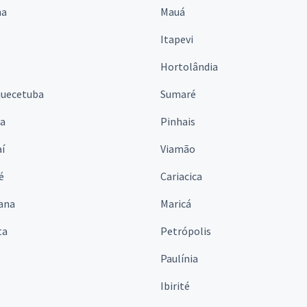
na
Mauá
Itapevi
Hortolândia
quecetuba
Sumaré
na
Pinhais
í
Viamão
é
Cariacica
ana
Maricá
ta
Petrópolis
Paulínia
Ibirité