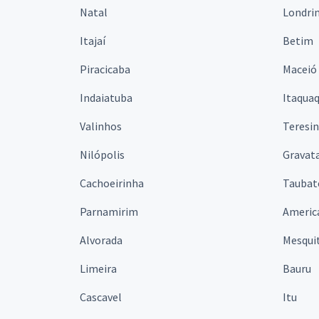
Natal
Londri
Itajaí
Betim
Piracicaba
Maceió
Indaiatuba
Itaqua
Valinhos
Teresi
Nilópolis
Gravata
Cachoeirinha
Taubat
Parnamirim
Americ
Alvorada
Mesqui
Limeira
Bauru
Cascavel
Itu