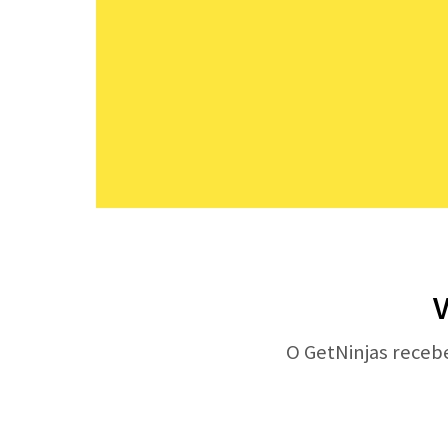
V
O GetNinjas receb