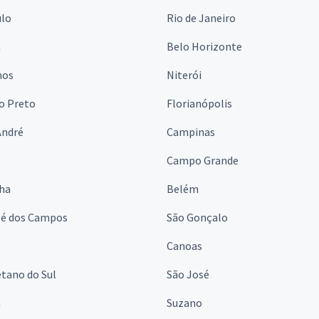
ulo
Rio de Janeiro
a
Belo Horizonte
hos
Niterói
o Preto
Florianópolis
André
Campinas
s
Campo Grande
lha
Belém
sé dos Campos
São Gonçalo
Canoas
tano do Sul
São José
á
Suzano