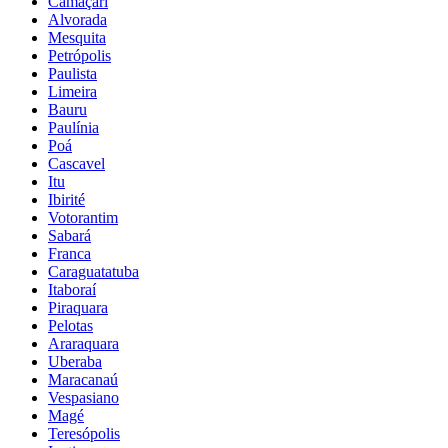
Camaçari
Alvorada
Mesquita
Petrópolis
Paulista
Limeira
Bauru
Paulínia
Poá
Cascavel
Itu
Ibirité
Votorantim
Sabará
Franca
Caraguatatuba
Itaboraí
Piraquara
Pelotas
Araraquara
Uberaba
Maracanaú
Vespasiano
Magé
Teresópolis