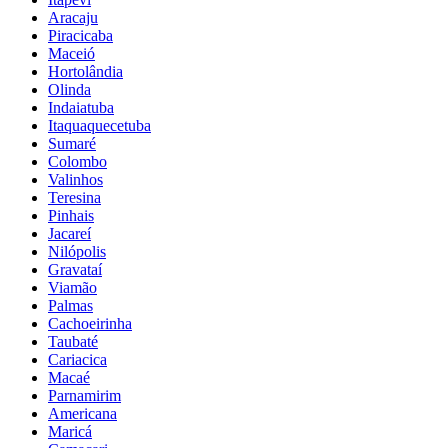
Aracaju
Piracicaba
Maceió
Hortolândia
Olinda
Indaiatuba
Itaquaquecetuba
Sumaré
Colombo
Valinhos
Teresina
Pinhais
Jacareí
Nilópolis
Gravataí
Viamão
Palmas
Cachoeirinha
Taubaté
Cariacica
Macaé
Parnamirim
Americana
Maricá