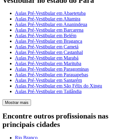
Vestibular no estado do Pará
Aulas Pré-Vestibular em Abaetetuba
Aulas Pré-Vestibular em Altamira
Aulas Pré-Vestibular em Ananindeua
Aulas Pré-Vestibular em Barcarena
Aulas Pré-Vestibular em Belém
Aulas Pré-Vestibular em Bragança
Aulas Pré-Vestibular em Cametá
Aulas Pré-Vestibular em Castanhal
Aulas Pré-Vestibular em Marabá
Aulas Pré-Vestibular em Marituba
Aulas Pré-Vestibular em Paragominas
Aulas Pré-Vestibular em Parauapebas
Aulas Pré-Vestibular em Santarém
Aulas Pré-Vestibular em São Félix do Xingu
Aulas Pré-Vestibular em Tailândia
Mostrar mais
Encontre outros profissionais nas
principais cidades
Rio Branco