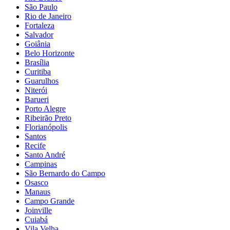
São Paulo
Rio de Janeiro
Fortaleza
Salvador
Goiânia
Belo Horizonte
Brasília
Curitiba
Guarulhos
Niterói
Barueri
Porto Alegre
Ribeirão Preto
Florianópolis
Santos
Recife
Santo André
Campinas
São Bernardo do Campo
Osasco
Manaus
Campo Grande
Joinville
Cuiabá
Vila Velha