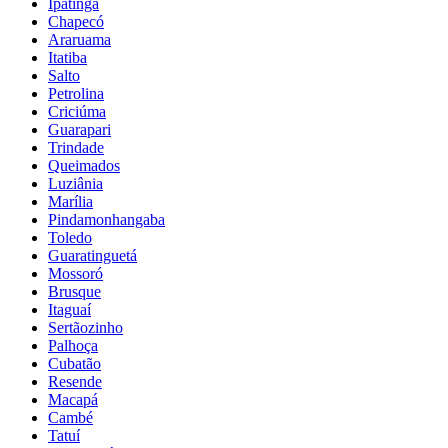
Ipatinga
Chapecó
Araruama
Itatiba
Salto
Petrolina
Criciúma
Guarapari
Trindade
Queimados
Luziânia
Marília
Pindamonhangaba
Toledo
Guaratinguetá
Mossoró
Brusque
Itaguaí
Sertãozinho
Palhoça
Cubatão
Resende
Macapá
Cambé
Tatuí