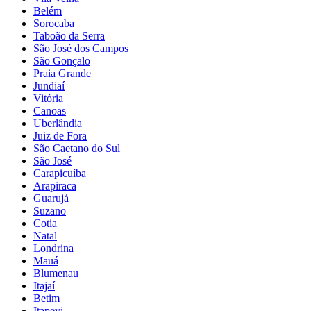
Belém
Sorocaba
Taboão da Serra
São José dos Campos
São Gonçalo
Praia Grande
Jundiaí
Vitória
Canoas
Uberlândia
Juiz de Fora
São Caetano do Sul
São José
Carapicuíba
Arapiraca
Guarujá
Suzano
Cotia
Natal
Londrina
Mauá
Blumenau
Itajaí
Betim
Itapevi