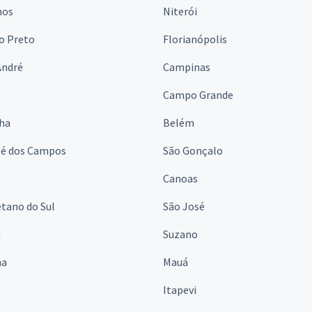
hos
Niterói
o Preto
Florianópolis
André
Campinas
s
Campo Grande
lha
Belém
sé dos Campos
São Gonçalo
Canoas
tano do Sul
São José
á
Suzano
na
Mauá
Itapevi