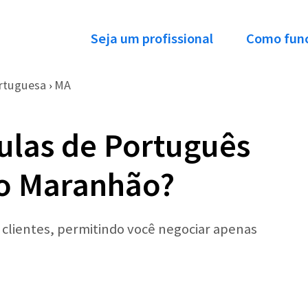
Seja um profissional
Como fun
rtuguesa
MA
›
ulas de Português
no Maranhão?
r clientes, permitindo você negociar apenas