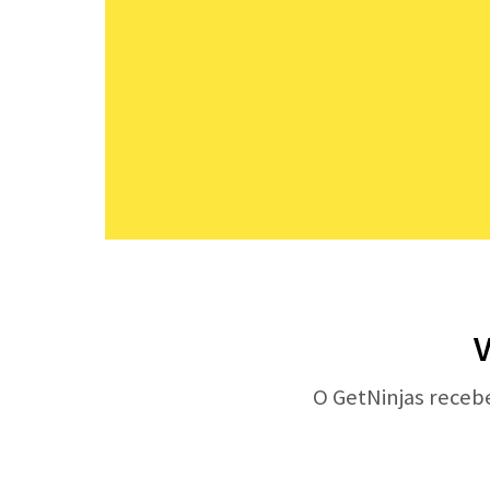
V
O GetNinjas receb