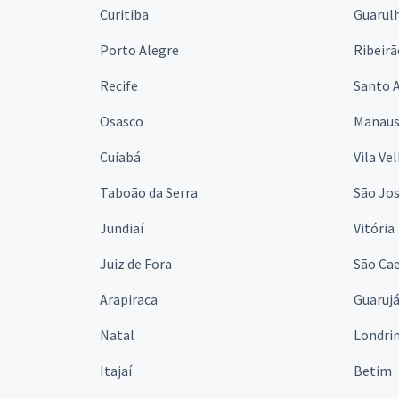
Curitiba
Guarul
Porto Alegre
Ribeirã
Recife
Santo 
Osasco
Manau
Cuiabá
Vila Ve
Taboão da Serra
São Jo
Jundiaí
Vitória
Juiz de Fora
São Cae
Arapiraca
Guaruj
Natal
Londri
Itajaí
Betim