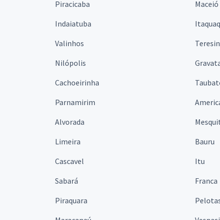
Piracicaba
Maceió
Indaiatuba
Itaqua
Valinhos
Teresi
Nilópolis
Gravata
Cachoeirinha
Taubat
Parnamirim
Americ
Alvorada
Mesqui
Limeira
Bauru
Cascavel
Itu
Sabará
Franca
Piraquara
Pelota