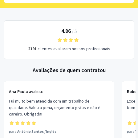
4.86
/
5
2191
clientes avaliaram nossos profissionais
Avaliações de quem contratou
Ana Paula
avaliou:
Rober
Fui muito bem atendida com um trabalho de
Excel
qualidade. Valeu a pena, orçamento grátis e não é
bom p
careiro. Obrigada!
para
Antônio Santos
/
Inglês
para
V