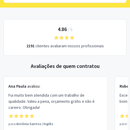
4.86
/
5
2191
clientes avaliaram nossos profissionais
Avaliações de quem contratou
Ana Paula
avaliou:
Rober
Fui muito bem atendida com um trabalho de
Excel
qualidade. Valeu a pena, orçamento grátis e não é
bom p
careiro. Obrigada!
para
Antônio Santos
/
Inglês
para
V