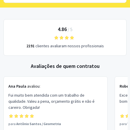
4.86
/
5
2191
clientes avaliaram nossos profissionais
Avaliações de quem contratou
Ana Paula
avaliou:
Rober
Fui muito bem atendida com um trabalho de
Excel
qualidade. Valeu a pena, orçamento grátis e não é
bom p
careiro. Obrigada!
para
Antônio Santos
/
Geometria
para
V