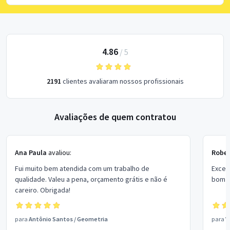
4.86
/
5
2191
clientes avaliaram nossos profissionais
Avaliações de quem contratou
Ana Paula
avaliou:
Rober
Fui muito bem atendida com um trabalho de
Excel
qualidade. Valeu a pena, orçamento grátis e não é
bom p
careiro. Obrigada!
para
Antônio Santos
/
Geometria
para
V