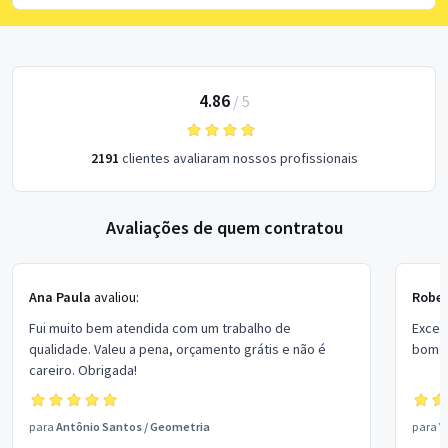
4.86
/
5
2191
clientes avaliaram nossos profissionais
Avaliações de quem contratou
Ana Paula
avaliou:
Rober
Fui muito bem atendida com um trabalho de
Excel
qualidade. Valeu a pena, orçamento grátis e não é
bom p
careiro. Obrigada!
para
Antônio Santos
/
Geometria
para
V