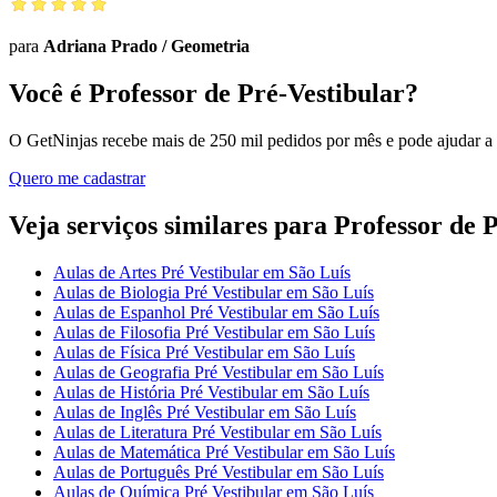
para
Adriana Prado
/
Geometria
Você é Professor de Pré-Vestibular?
O GetNinjas recebe mais de 250 mil pedidos por mês e pode ajudar a
Quero me cadastrar
Veja serviços similares para Professor de 
Aulas de Artes Pré Vestibular em São Luís
Aulas de Biologia Pré Vestibular em São Luís
Aulas de Espanhol Pré Vestibular em São Luís
Aulas de Filosofia Pré Vestibular em São Luís
Aulas de Física Pré Vestibular em São Luís
Aulas de Geografia Pré Vestibular em São Luís
Aulas de História Pré Vestibular em São Luís
Aulas de Inglês Pré Vestibular em São Luís
Aulas de Literatura Pré Vestibular em São Luís
Aulas de Matemática Pré Vestibular em São Luís
Aulas de Português Pré Vestibular em São Luís
Aulas de Química Pré Vestibular em São Luís