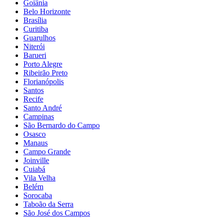
Goiânia
Belo Horizonte
Brasília
Curitiba
Guarulhos
Niterói
Barueri
Porto Alegre
Ribeirão Preto
Florianópolis
Santos
Recife
Santo André
Campinas
São Bernardo do Campo
Osasco
Manaus
Campo Grande
Joinville
Cuiabá
Vila Velha
Belém
Sorocaba
Taboão da Serra
São José dos Campos