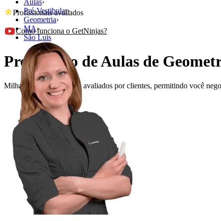
Aulas
›
Pré-Vestibular
›
Profissionais avaliados
Geometria
›
MA
›
Como funciona o GetNinjas?
São Luís
Precisando de Aulas de Geometr
Milhares de profissionais avaliados por clientes, permitindo você ne