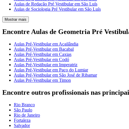
Aulas de Redação Pré Vestibular em São Luís
Aulas de Sociologia Pré Vestibular em São Luís
Mostrar mais
Encontre Aulas de Geometria Pré Vestibu
Aulas Pré-Vestibular em Açailândia
Aulas Pré-Vestibular em Bacabal
Aulas Pré-Vestibular em Caxias
Aulas Pré-Vestibular em Codó
Aulas Pré-Vestibular em Imperatriz
Aulas Pré-Vestibular em Paço do Lumiar
Aulas Pré-Vestibular em São José de Ribamar
Aulas Pré-Vestibular em Timon
Encontre outros profissionais nas principai
Rio Branco
São Paulo
Rio de Janeiro
Fortaleza
Salvador