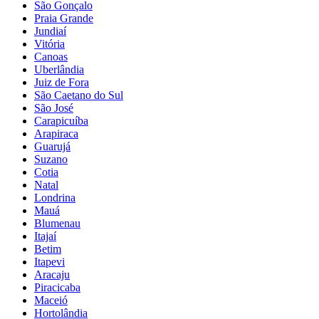
São Gonçalo
Praia Grande
Jundiaí
Vitória
Canoas
Uberlândia
Juiz de Fora
São Caetano do Sul
São José
Carapicuíba
Arapiraca
Guarujá
Suzano
Cotia
Natal
Londrina
Mauá
Blumenau
Itajaí
Betim
Itapevi
Aracaju
Piracicaba
Maceió
Hortolândia