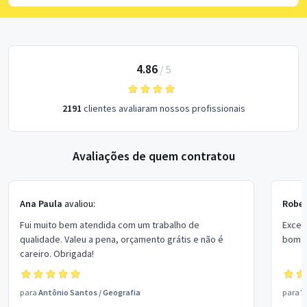
4.86
/
5
2191
clientes avaliaram nossos profissionais
Avaliações de quem contratou
Ana Paula
avaliou:
Rober
Fui muito bem atendida com um trabalho de
Excel
qualidade. Valeu a pena, orçamento grátis e não é
bom p
careiro. Obrigada!
para
Antônio Santos
/
Geografia
para
V