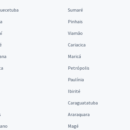
quecetuba
Sumaré
na
Pinhais
í
Viamão
é
Cariacica
ana
Maricá
ta
Petrópolis
Paulínia
Ibirité
Caraguatatuba
s
Araraquara
iano
Magé