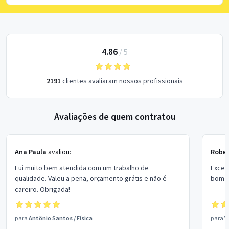
4.86
/
5
2191
clientes avaliaram nossos profissionais
Avaliações de quem contratou
Ana Paula
avaliou:
Rober
Fui muito bem atendida com um trabalho de
Excel
qualidade. Valeu a pena, orçamento grátis e não é
bom p
careiro. Obrigada!
para
Antônio Santos
/
Física
para
V