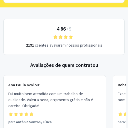
4.86
/
5
2191
clientes avaliaram nossos profissionais
Avaliações de quem contratou
Ana Paula
avaliou:
Rober
Fui muito bem atendida com um trabalho de
Excel
qualidade. Valeu a pena, orçamento grátis e não é
bom p
careiro. Obrigada!
para
Antônio Santos
/
Física
para
V