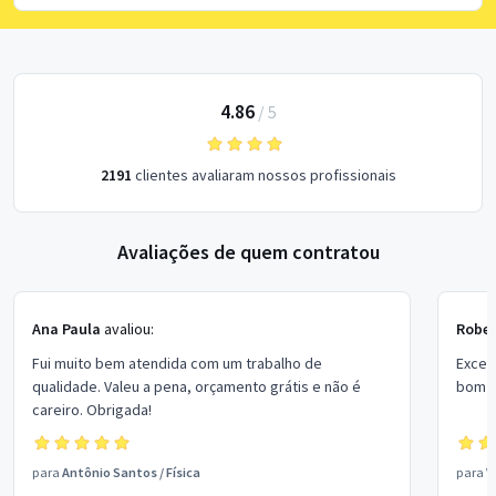
4.86
/
5
2191
clientes avaliaram nossos profissionais
Avaliações de quem contratou
Ana Paula
avaliou:
Rober
Fui muito bem atendida com um trabalho de
Excel
qualidade. Valeu a pena, orçamento grátis e não é
bom p
careiro. Obrigada!
para
Antônio Santos
/
Física
para
V