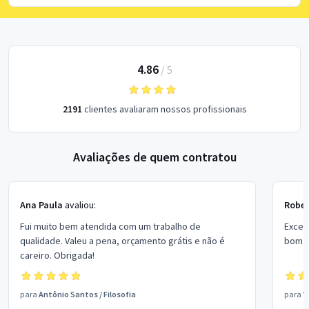
4.86
/
5
2191
clientes avaliaram nossos profissionais
Avaliações de quem contratou
Ana Paula
avaliou:
Rober
Fui muito bem atendida com um trabalho de
Excel
qualidade. Valeu a pena, orçamento grátis e não é
bom p
careiro. Obrigada!
para
Antônio Santos
/
Filosofia
para
V