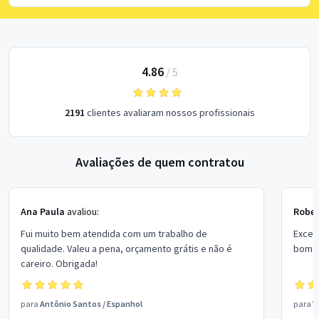
4.86
/
5
2191
clientes avaliaram nossos profissionais
Avaliações de quem contratou
Ana Paula
avaliou:
Rober
Fui muito bem atendida com um trabalho de
Excel
qualidade. Valeu a pena, orçamento grátis e não é
bom p
careiro. Obrigada!
para
Antônio Santos
/
Espanhol
para
V