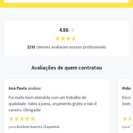
4.86
/
5
2191
clientes avaliaram nossos profissionais
Avaliações de quem contratou
Ana Paula
avaliou:
Rober
Fui muito bem atendida com um trabalho de
Excel
qualidade. Valeu a pena, orçamento grátis e não é
bom p
careiro. Obrigada!
para
Antônio Santos
/
Espanhol
para
V