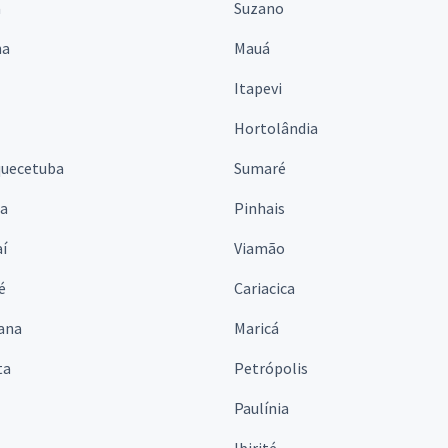
á
Suzano
na
Mauá
Itapevi
Hortolândia
quecetuba
Sumaré
na
Pinhais
í
Viamão
é
Cariacica
ana
Maricá
ta
Petrópolis
Paulínia