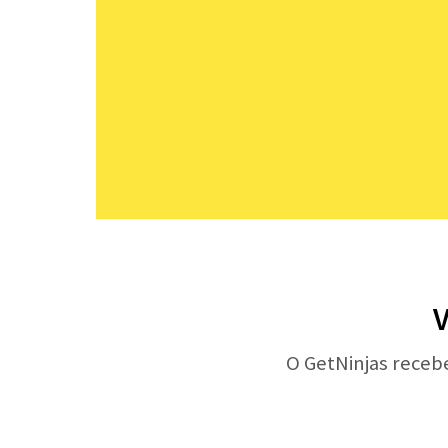
V
O GetNinjas receb