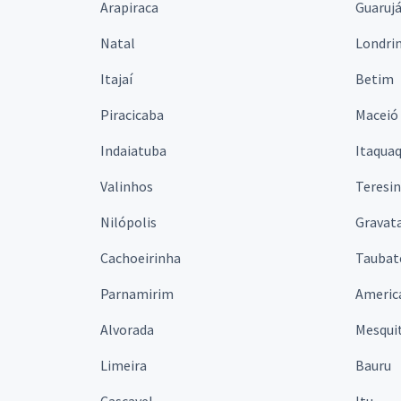
Arapiraca
Guaruj
Natal
Londri
Itajaí
Betim
Piracicaba
Maceió
Indaiatuba
Itaqua
Valinhos
Teresi
Nilópolis
Gravata
Cachoeirinha
Taubat
Parnamirim
Americ
Alvorada
Mesqui
Limeira
Bauru