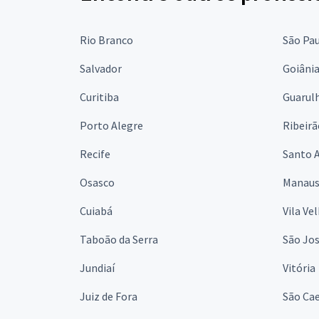
Rio Branco
São Pa
Salvador
Goiâni
Curitiba
Guarul
Porto Alegre
Ribeirã
Recife
Santo 
Osasco
Manau
Cuiabá
Vila Ve
Taboão da Serra
São Jo
Jundiaí
Vitória
Juiz de Fora
São Cae