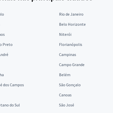
ulo
Rio de Janeiro
a
Belo Horizonte
hos
Niterói
o Preto
Florianópolis
André
Campinas
s
Campo Grande
lha
Belém
sé dos Campos
São Gonçalo
Canoas
tano do Sul
São José