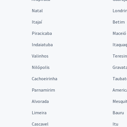
Natal
Londri
Itajaí
Betim
Piracicaba
Maceió
Indaiatuba
Itaqua
Valinhos
Teresi
Nilópolis
Gravata
Cachoeirinha
Taubat
Parnamirim
Americ
Alvorada
Mesqui
Limeira
Bauru
Cascavel
Itu