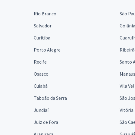
Rio Branco
São Pa
Salvador
Goiâni
Curitiba
Guarul
Porto Alegre
Ribeirã
Recife
Santo 
Osasco
Manau
Cuiabá
Vila Ve
Taboão da Serra
São Jo
Jundiaí
Vitória
Juiz de Fora
São Cae
Arapiraca
Guaruj