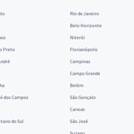
ulo
Rio de Janeiro
a
Belo Horizonte
hos
Niterói
o Preto
Florianópolis
André
Campinas
s
Campo Grande
lha
Belém
sé dos Campos
São Gonçalo
Canoas
tano do Sul
São José
á
Suzano