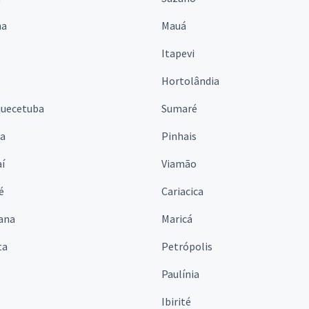
na
Mauá
Itapevi
Hortolândia
quecetuba
Sumaré
na
Pinhais
í
Viamão
é
Cariacica
ana
Maricá
ta
Petrópolis
Paulínia
Ibirité