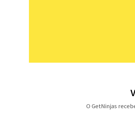
V
O GetNinjas receb