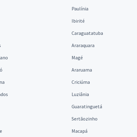
Paulínia
Ibirité
Caraguatatuba
s
Araraquara
iano
Magé
ó
Araruama
ina
Criciúma
ados
Luziânia
Guaratinguetá
Sertãozinho
e
Macapá