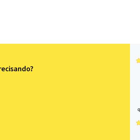
precisando?
q