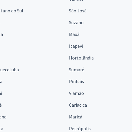
tano do Sul
São José
á
Suzano
na
Mauá
Itapevi
Hortolândia
quecetuba
Sumaré
na
Pinhais
í
Viamão
é
Cariacica
ana
Maricá
ta
Petrópolis