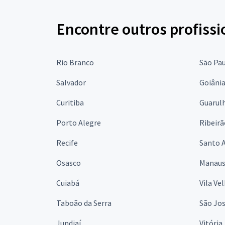
Encontre outros profissi
Rio Branco
São Pa
Salvador
Goiâni
Curitiba
Guarul
Porto Alegre
Ribeirã
Recife
Santo 
Osasco
Manau
Cuiabá
Vila Ve
Taboão da Serra
São Jo
Jundiaí
Vitória