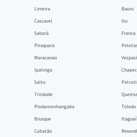
Limeira
Bauru
Cascavel
Itu
Sabará
Franca
Piraquara
Pelota
Maracanaú
Vespas
Ipatinga
Chapec
Salto
Petrol
Trindade
Queim
Pindamonhangaba
Toledo
Brusque
Itaguaí
Cubatão
Resend