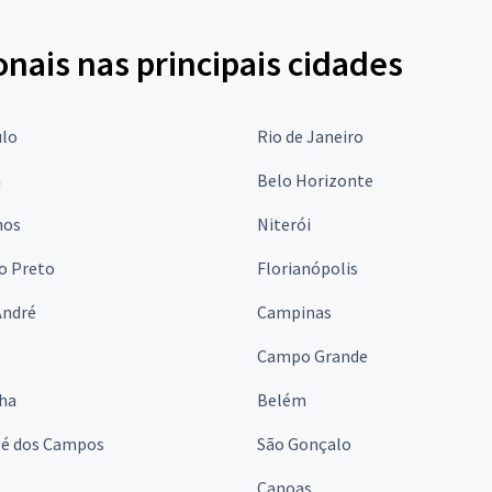
onais nas principais cidades
ulo
Rio de Janeiro
a
Belo Horizonte
hos
Niterói
o Preto
Florianópolis
André
Campinas
s
Campo Grande
lha
Belém
sé dos Campos
São Gonçalo
Canoas