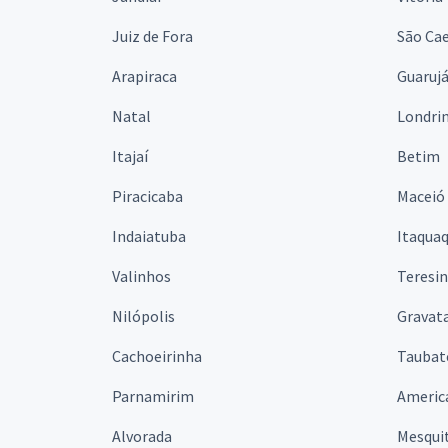
Juiz de Fora
São Cae
Arapiraca
Guaruj
Natal
Londri
Itajaí
Betim
Piracicaba
Maceió
Indaiatuba
Itaqua
Valinhos
Teresi
Nilópolis
Gravata
Cachoeirinha
Taubat
Parnamirim
Americ
Alvorada
Mesqui