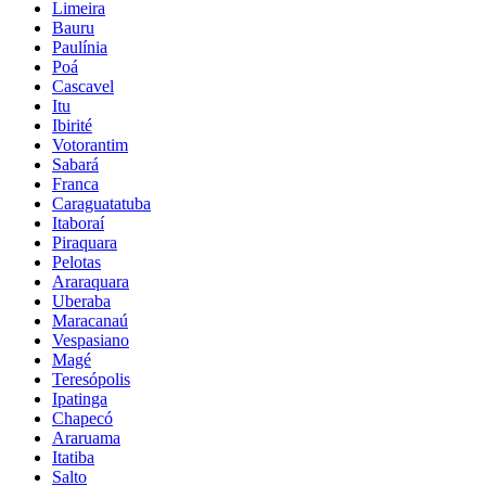
Limeira
Bauru
Paulínia
Poá
Cascavel
Itu
Ibirité
Votorantim
Sabará
Franca
Caraguatatuba
Itaboraí
Piraquara
Pelotas
Araraquara
Uberaba
Maracanaú
Vespasiano
Magé
Teresópolis
Ipatinga
Chapecó
Araruama
Itatiba
Salto