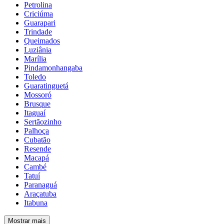
Petrolina
Criciúma
Guarapari
Trindade
Queimados
Luziânia
Marília
Pindamonhangaba
Toledo
Guaratinguetá
Mossoró
Brusque
Itaguaí
Sertãozinho
Palhoça
Cubatão
Resende
Macapá
Cambé
Tatuí
Paranaguá
Araçatuba
Itabuna
Mostrar mais