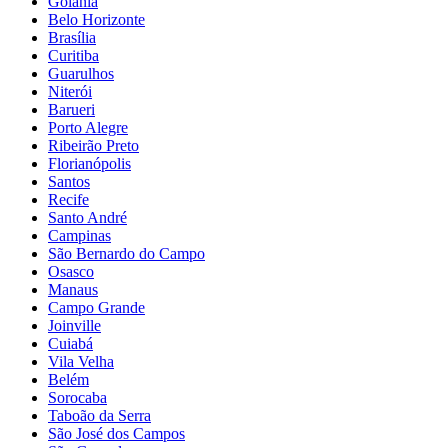
Goiânia
Belo Horizonte
Brasília
Curitiba
Guarulhos
Niterói
Barueri
Porto Alegre
Ribeirão Preto
Florianópolis
Santos
Recife
Santo André
Campinas
São Bernardo do Campo
Osasco
Manaus
Campo Grande
Joinville
Cuiabá
Vila Velha
Belém
Sorocaba
Taboão da Serra
São José dos Campos