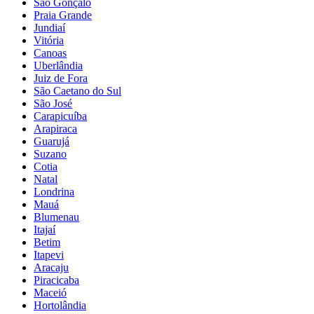
São Gonçalo
Praia Grande
Jundiaí
Vitória
Canoas
Uberlândia
Juiz de Fora
São Caetano do Sul
São José
Carapicuíba
Arapiraca
Guarujá
Suzano
Cotia
Natal
Londrina
Mauá
Blumenau
Itajaí
Betim
Itapevi
Aracaju
Piracicaba
Maceió
Hortolândia