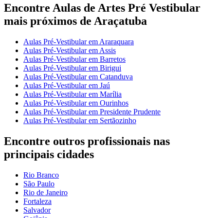
Encontre Aulas de Artes Pré Vestibular
mais próximos de Araçatuba
Aulas Pré-Vestibular em Araraquara
Aulas Pré-Vestibular em Assis
Aulas Pré-Vestibular em Barretos
Aulas Pré-Vestibular em Birigui
Aulas Pré-Vestibular em Catanduva
Aulas Pré-Vestibular em Jaú
Aulas Pré-Vestibular em Marília
Aulas Pré-Vestibular em Ourinhos
Aulas Pré-Vestibular em Presidente Prudente
Aulas Pré-Vestibular em Sertãozinho
Encontre outros profissionais nas
principais cidades
Rio Branco
São Paulo
Rio de Janeiro
Fortaleza
Salvador