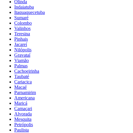
Olinda
Indaiatuba
Itaquaquecetuba
Sumaré
Colombo
Valinhos
Teresina
Pinhais
Jacareí
Nilópolis
Gravataí
Viamão
Palmas
Cachoeirinha
Taubaté
Cariacica
Macaé
Parnamirim
Americana
Maricá
Camaçari
Alvorada
Mesquita
Petrópolis
Paulista