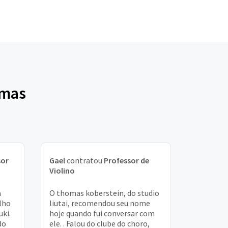
lmas
sor
Gael
contratou
Professor de
Violino
a
O thomas koberstein, do studio
ilho
liutai, recomendou seu nome
ki.
hoje quando fui conversar com
do
ele. . Falou do clube do choro,