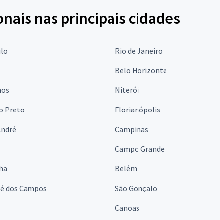
onais nas principais cidades
ulo
Rio de Janeiro
a
Belo Horizonte
hos
Niterói
o Preto
Florianópolis
André
Campinas
s
Campo Grande
lha
Belém
sé dos Campos
São Gonçalo
Canoas