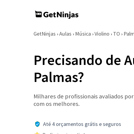
GetNinjas
Aulas
Música
Violino
TO
Pal
›
›
›
›
›
Precisando de A
Palmas?
Milhares de profissionais avaliados po
com os melhores.
Até 4 orçamentos grátis e seguros