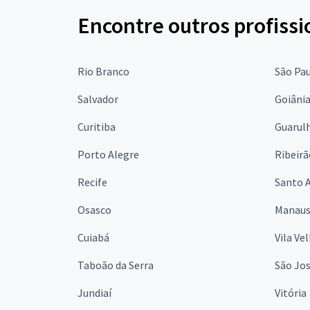
Encontre outros profissi
Rio Branco
São Pa
Salvador
Goiâni
Curitiba
Guarul
Porto Alegre
Ribeirã
Recife
Santo 
Osasco
Manau
Cuiabá
Vila Ve
Taboão da Serra
São Jo
Jundiaí
Vitória