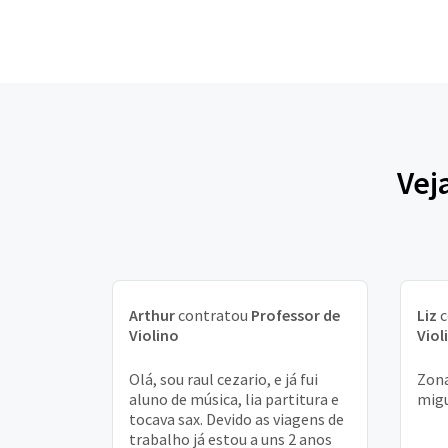
Vej
Arthur
contratou
Professor de
Liz
c
Violino
Viol
Olá, sou raul cezario, e já fui
Zona
aluno de música, lia partitura e
migu
tocava sax. Devido as viagens de
trabalho já estou a uns 2 anos