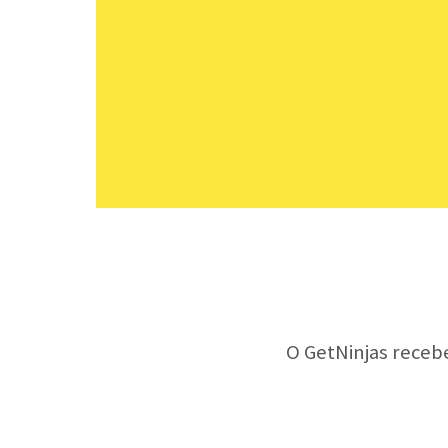
O GetNinjas receb