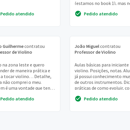
(estamos no book 1), mas 
professor mudou de cidade.
Pedido atendido
Pedido atendido
Grata
o Guilherme
contratou
João Miguel
contratou
essor de Violino
Professor de Violino
 na zona leste e quero
Aulas básicas para iniciante
nder de maneira prática e
violino. Posições, notas. Al
 a tocar violino. . . Detalhe,
já possui conhecimento mus
a não comprei o meu.
de outros instrumentos. Dic
m é uma vontade que tenho
práticas de como evoluir, c
de pequeno
treinar
Pedido atendido
Pedido atendido