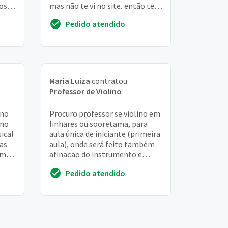
nosso
mas não te vi no site, então te
achei aqui pelo google. Tenho
Pedido atendido
inte...
Maria Luiza
contratou
Professor de Violino
 no
Procuro professor se violino em
uno
linhares ou sooretama, para
ical
aula única de iniciante (primeira
as
aula), onde será feito também
omo
afinação do instrumento e
ajuste de cavalete
Pedido atendido