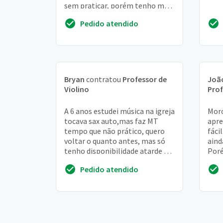
sem praticar, porém tenho me
interessado em aprender o vio...
Pedido atendido
Bryan
contratou
Professor de
Joã
Violino
Prof
A 6 anos estudei música na igreja
Moro
tocava sax auto,mas faz MT
apre
tempo que não prático, quero
fácil
voltar o quanto antes, mas só
aind
tenho disponibilidade atarde e
Poré
quero aprender violino obrigado
des
Pedido atendido