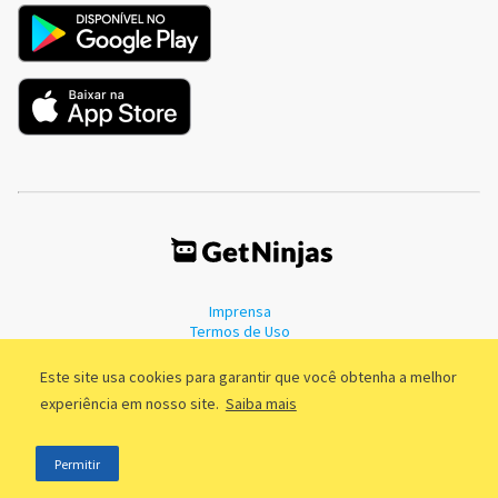
Imprensa
Termos de Uso
Política de Privacidade
Este site usa cookies para garantir que você obtenha a melhor
experiência em nosso site.
Saiba mais
©2011 - 2026, GetNinjas LTDA. CNPJ 55.744.877/0001-89 - Rua Dr.
Permitir
Fernandes Coelho, 85 - 3º andar - São Paulo/SP - Brasil