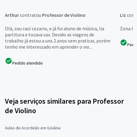
Arthur
contratou
Professor de Violino
Liz
cont
Olá, sou raul cezario, e já fui aluno de música, lia
Zona les
partitura e tocava sax. Devido as viagens de
trabalho já estou a uns 2 anos sem praticar, porém
Pedi
tenho me interessado em aprender o vio...
Pedido atendido
Veja serviços similares para Professor
de Violino
Aulas de Acordeão em Goiânia