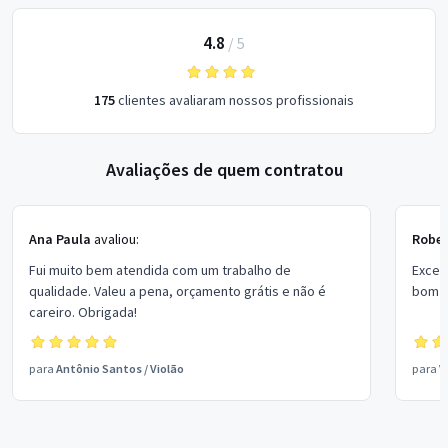
4.8
/
5
175
clientes avaliaram nossos profissionais
Avaliações de quem contratou
Ana Paula
avaliou:
Rober
Fui muito bem atendida com um trabalho de
Excel
qualidade. Valeu a pena, orçamento grátis e não é
bom p
careiro. Obrigada!
para
Antônio Santos
/
Violão
para
V