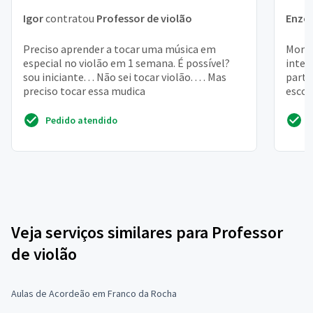
Igor
contratou
Professor de violão
Enzo
Preciso aprender a tocar uma música em
Moro 
especial no violão em 1 semana. É possível?
inter
sou iniciante. . . Não sei tocar violão. . . . Mas
parti
preciso tocar essa mudica
escol
rock,
Pedido atendido
Veja serviços similares para Professor
de violão
Aulas de Acordeão em Franco da Rocha