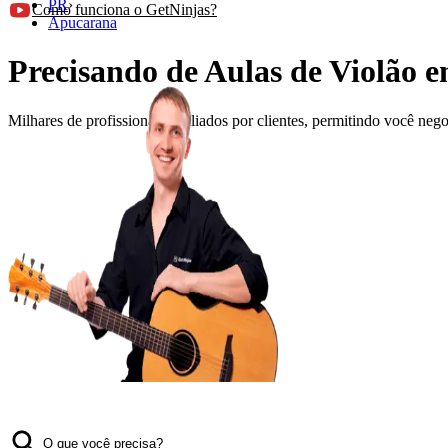
PR
›
Como funciona o GetNinjas?
Apucarana
Precisando de Aulas de Violão
Milhares de profissionais avaliados por clientes, permitindo você ne