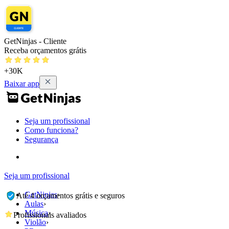
GetNinjas - Cliente
Receba orçamentos grátis
+30K
Baixar app
Seja um profissional
Como funciona?
Segurança
Seja um profissional
GetNinjas
›
Até 4 orçamentos grátis e seguros
Aulas
›
Música
›
Profissionais avaliados
Violão
›