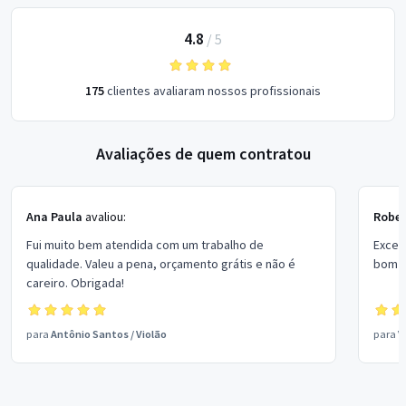
4.8
/
5
175
clientes avaliaram nossos profissionais
Avaliações de quem contratou
Ana Paula
avaliou:
Rober
Fui muito bem atendida com um trabalho de
Excel
qualidade. Valeu a pena, orçamento grátis e não é
bom p
careiro. Obrigada!
para
Antônio Santos
/
Violão
para
V