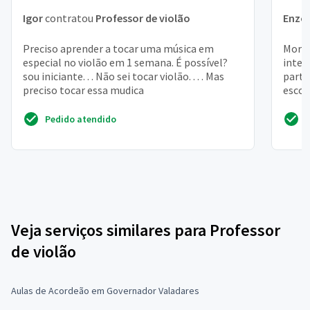
Igor
contratou
Professor de violão
Enzo
Preciso aprender a tocar uma música em
Moro 
especial no violão em 1 semana. É possível?
inter
sou iniciante. . . Não sei tocar violão. . . . Mas
parti
preciso tocar essa mudica
escol
rock,
Pedido atendido
Veja serviços similares para Professor
de violão
Aulas de Acordeão em Governador Valadares