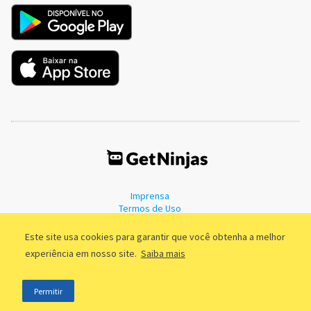
Imprensa
Termos de Uso
Política de Privacidade
Este site usa cookies para garantir que você obtenha a melhor
experiência em nosso site.
Saiba mais
©2011 - 2026, GetNinjas LTDA. CNPJ 55.744.877/0001-89 - Rua Dr.
Permitir
Fernandes Coelho, 85 - 3º andar - São Paulo/SP - Brasil