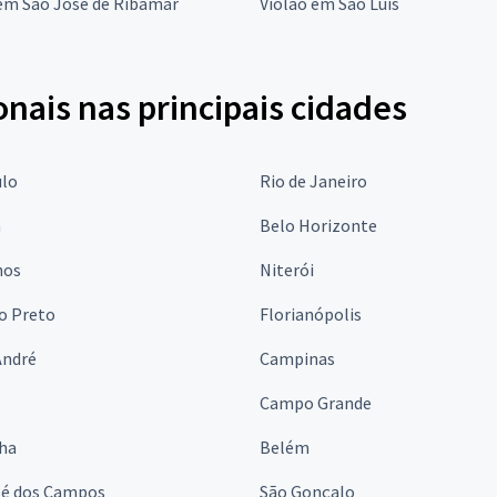
 em São José de Ribamar
Violão em São Luís
onais nas principais cidades
ulo
Rio de Janeiro
a
Belo Horizonte
hos
Niterói
o Preto
Florianópolis
André
Campinas
s
Campo Grande
lha
Belém
sé dos Campos
São Gonçalo