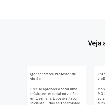
Veja 
Igor
contratou
Professor de
Enz
violão
viol
Preciso aprender a tocar uma
Moro
música em especial no violão
MG. 
em 1 semana. É possível? sou
aula
iniciante. . . Não sei tocar violão. .
turm