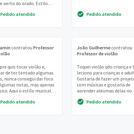
e perto do prado. Estilo
cal, rock, mpb, bossa
Pedido atendido
Pedido atendido
...
jamin
contratou
Professor
João Guilherme
contratou
iolão
Professor de violão
re quis tocar violão e,
Toquei violão qdo criança e 
ar de ter tentado algumas
leciono para crianças e adul
s, nunca consegui dar foco.
Gostaria de fazer um projet
algumas notas, mas apenas
com músicas e gostaria de
sico. Aqui o estilo musical
aprender algumas delas no
gosto:
violão
Pedido atendido
Pedido atendido
s://www.youtube.com/...