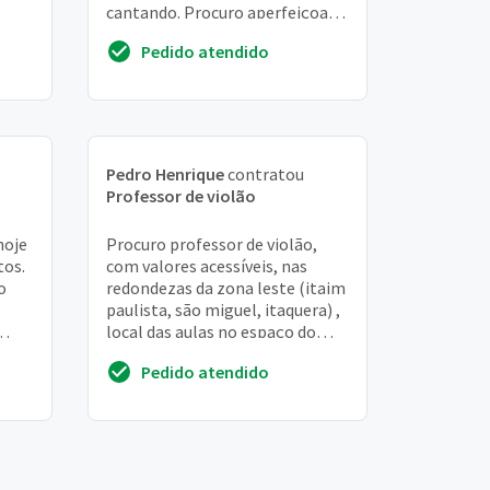
cantando. Procuro aperfeiçoar
ritimos e acordes novos
Pedido atendido
Pedro Henrique
contratou
Professor de violão
hoje
Procuro professor de violão,
tos.
com valores acessíveis, nas
o
redondezas da zona leste (itaim
paulista, são miguel, itaquera) ,
local das aulas no espaço do
professor ou em locais a
Pedido atendido
combinar