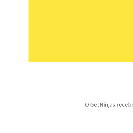
O GetNinjas receb