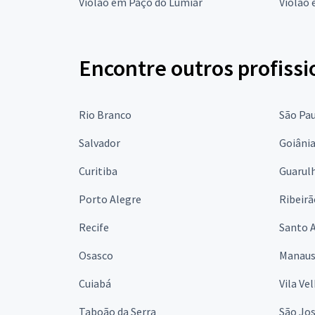
Violão em Paço do Lumiar
Violão
Encontre outros profissi
Rio Branco
São Pa
Salvador
Goiâni
Curitiba
Guarul
Porto Alegre
Ribeirã
Recife
Santo 
Osasco
Manau
Cuiabá
Vila Ve
Taboão da Serra
São Jo