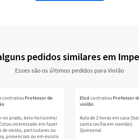
alguns pedidos similares em Impe
Esses são os últimos pedidos para Violão
o
contratou
Professor de
Eloá
contratou
Professor d
ão
violão
 no prado, belo horizonte/
Aula de 2 horas em casa (bai
Estou interessado em fazer
santa cecília em viamão).
s de violão, particulares ou
Quinzenal
a, presenciais ou em escola