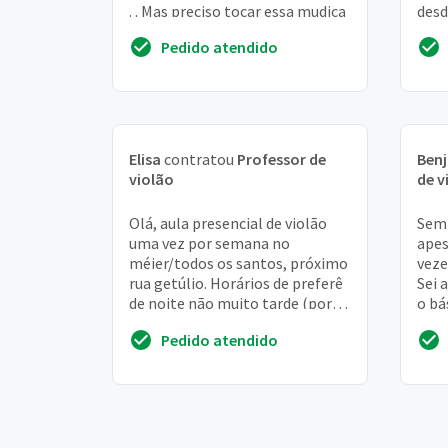
. . Mas preciso tocar essa mudica
desd
musi
Pedido atendido
nova,
Elisa
contratou
Professor de
Ben
violão
de v
Olá, aula presencial de violão
Semp
uma vez por semana no
apes
méier/todos os santos, próximo
veze
rua getúlio. Horários de preferê
Sei 
de noite não muito tarde (por
o bá
volta de 18h) ou sábado pela
que 
Pedido atendido
manhã ncia:
http