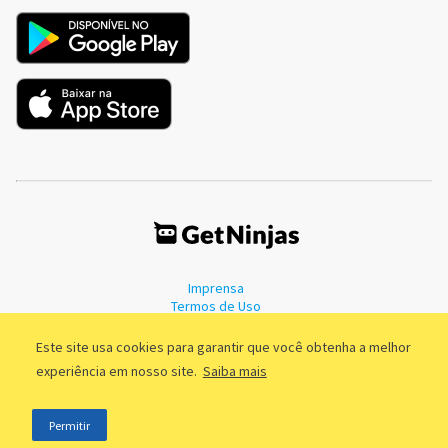
Imprensa
Termos de Uso
Política de Privacidade
Este site usa cookies para garantir que você obtenha a melhor
experiência em nosso site.
Saiba mais
©2011 - 2026, GetNinjas LTDA. CNPJ 55.744.877/0001-89 - Rua Dr.
Permitir
Fernandes Coelho, 85 - 3º andar - São Paulo/SP - Brasil