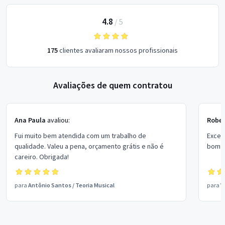
4.8
/
5
175
clientes avaliaram nossos profissionais
Avaliações de quem contratou
Ana Paula
avaliou:
Rober
Fui muito bem atendida com um trabalho de
Excel
qualidade. Valeu a pena, orçamento grátis e não é
bom p
careiro. Obrigada!
para
Antônio Santos
/
Teoria Musical
para
V