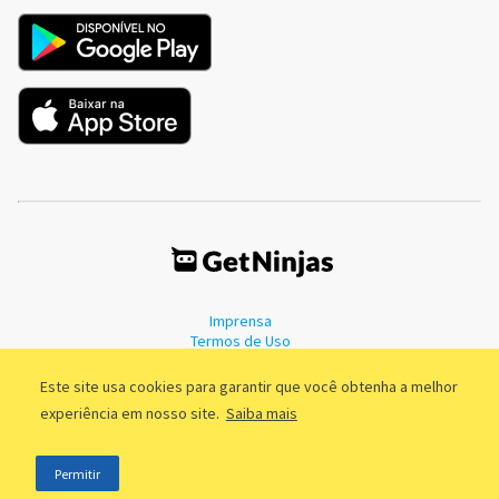
Imprensa
Termos de Uso
Política de Privacidade
Este site usa cookies para garantir que você obtenha a melhor
experiência em nosso site.
Saiba mais
©2011 - 2026, GetNinjas LTDA. CNPJ 55.744.877/0001-89 - Rua Dr.
Permitir
Fernandes Coelho, 85 - 3º andar - São Paulo/SP - Brasil