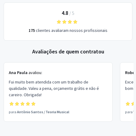
4.8
/
5
175
clientes avaliaram nossos profissionais
Avaliações de quem contratou
Ana Paula
avaliou:
Rober
Fui muito bem atendida com um trabalho de
Excel
qualidade. Valeu a pena, orçamento grátis e não é
bom p
careiro. Obrigada!
para
Antônio Santos
/
Teoria Musical
para
V