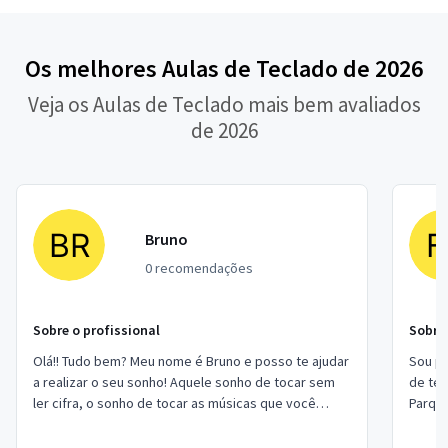
Os melhores Aulas de Teclado de 2026
Veja os Aulas de Teclado mais bem avaliados
de 2026
Bruno
0 recomendações
Sobre o profissional
Sobre 
Olá!! Tudo bem? Meu nome é Bruno e posso te ajudar
Sou pr
a realizar o seu sonho! Aquele sonho de tocar sem
de teclado musical. Estou 
ler cifra, o sonho de tocar as músicas que você
Parque
sempre quis ou quem sabe criar sua pró...