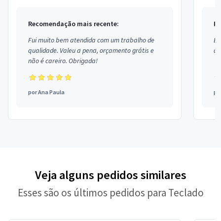
Recomendação mais recente:
Re
Fui muito bem atendida com um trabalho de
Ex
qualidade. Valeu a pena, orçamento grátis e
co
não é careiro. Obrigada!
por
Ana Paula
po
Veja alguns pedidos similares
Esses são os últimos pedidos para Teclado