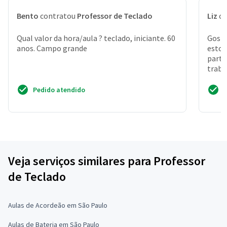
Bento
contratou
Professor de Teclado
Liz
co
Qual valor da hora/aula ? teclado, iniciante. 60
Gosta
anos. Campo grande
estou
parti
traba
cobra
Pedido atendido
Veja serviços similares para Professor
de Teclado
Aulas de Acordeão em São Paulo
Aulas de Bateria em São Paulo