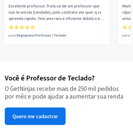
Excelente professor. Trata-se de um professor que
Muito
nao te enrola (raridade), pelo contrario ele quer q vc
rápid
aprenda rapido. Tem uma rara e eficiente didatica e
ensino
ainda e organizado e simpatico. Super indico!
para
Regispiano Professor
/
Teclado
para
E
Você é Professor de Teclado?
O GetNinjas recebe mais de 250 mil pedidos
por mês e pode ajudar a aumentar sua renda
Quero me cadastrar