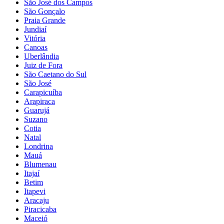
São José dos Campos
São Gonçalo
Praia Grande
Jundiaí
Vitória
Canoas
Uberlândia
Juiz de Fora
São Caetano do Sul
São José
Carapicuíba
Arapiraca
Guarujá
Suzano
Cotia
Natal
Londrina
Mauá
Blumenau
Itajaí
Betim
Itapevi
Aracaju
Piracicaba
Maceió