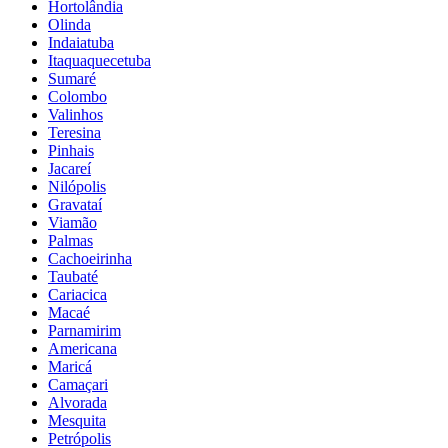
Hortolândia
Olinda
Indaiatuba
Itaquaquecetuba
Sumaré
Colombo
Valinhos
Teresina
Pinhais
Jacareí
Nilópolis
Gravataí
Viamão
Palmas
Cachoeirinha
Taubaté
Cariacica
Macaé
Parnamirim
Americana
Maricá
Camaçari
Alvorada
Mesquita
Petrópolis