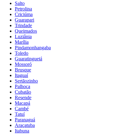
Salto
Petrolina
Criciúma
Guarapari
Trindade
Queimados
Luziânia
Marília
Pindamonhangaba
Toledo
Guaratinguetá
Mossoró
Brusque
Itaguaí
Sertãozinho
Palhoça
Cubatão
Resende
Macapá
Cambé
Tatuí
Paranaguá
Araçatuba
Itabuna