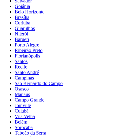
Salvador
Goiânia
Belo Horizonte
Brasília
Curitiba
Guarulhos
Niterói
Barueri
Porto Alegre
Ribeirão Preto
Florianópolis
Santos
Recife
Santo André
Campinas
São Bernardo do Campo
Osasco
Manaus
Campo Grande
Joinville
Cuiabá
Vila Velha
Belém
Sorocaba
Taboão da Serra