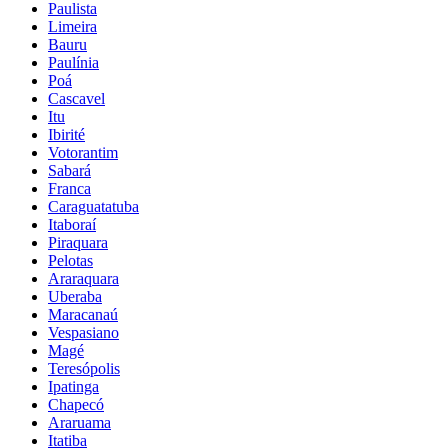
Paulista
Limeira
Bauru
Paulínia
Poá
Cascavel
Itu
Ibirité
Votorantim
Sabará
Franca
Caraguatatuba
Itaboraí
Piraquara
Pelotas
Araraquara
Uberaba
Maracanaú
Vespasiano
Magé
Teresópolis
Ipatinga
Chapecó
Araruama
Itatiba